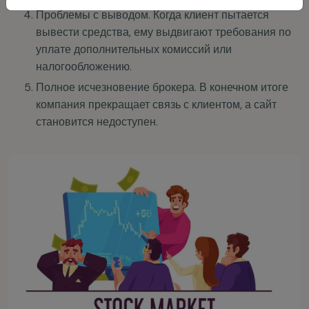
Проблемы с выводом. Когда клиент пытается
вывести средства, ему выдвигают требования по
уплате дополнительных комиссий или
налогообложению.
Полное исчезновение брокера. В конечном итоге
компания прекращает связь с клиентом, а сайт
становится недоступен.