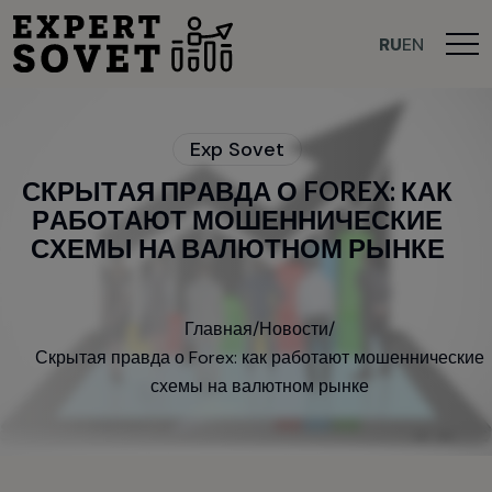
>
RU
EN
E
x
p
S
o
v
e
t
С
К
Р
Ы
Т
А
Я
П
Р
А
В
Д
А
О
F
O
R
E
X
:
К
А
К
Р
А
Б
О
Т
А
Ю
Т
М
О
Ш
Е
Н
Н
И
Ч
Е
С
К
И
Е
С
Х
Е
М
Ы
Н
А
В
А
Л
Ю
Т
Н
О
М
Р
Ы
Н
К
Е
Главная
/
Новости
/
Скрытая правда о Forex: как работают мошеннические
схемы на валютном рынке