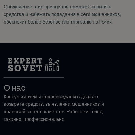
Соблюдение этих принципов поможет защитить
средства и избежать попадания в сети мошенников,
обеспечит более безопасную торговлю на Forex.
О нас
Консультируем и сопровождаем в делах о
возврате средств, выявлении мошенников и
правовой защите клиентов. Работаем точно,
законно, профессионально.