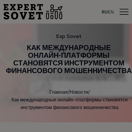
>
RU
EN
E
x
p
S
o
v
e
t
К
А
К
М
Е
Ж
Д
У
Н
А
Р
О
Д
Н
Ы
Е
О
Н
Л
А
Й
Н
-
П
Л
А
Т
Ф
О
Р
М
Ы
С
Т
А
Н
О
В
Я
Т
С
Я
И
Н
С
Т
Р
У
М
Е
Н
Т
О
М
Ф
И
Н
А
Н
С
О
В
О
Г
О
М
О
Ш
Е
Н
Н
И
Ч
Е
С
Т
В
А
Главная
/
Новости
/
Как международные онлайн-платформы становятся
инструментом финансового мошенничества