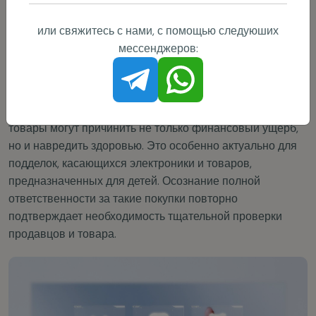
ПЛАТФОРМ
или свяжитесь с нами, с помощью следуюших
Каждый год увеличивается количество подделок на
мессенджеров:
международных торговых площадках. Продавцы
используют название известных брендов для продажи
низкокачественных копий. При этом покупатели часто не
могут отличить оригинал от подделки. Фальшивые
товары могут причинить не только финансовый ущерб,
но и навредить здоровью. Это особенно актуально для
подделок, касающихся электроники и товаров,
предназначенных для детей. Осознание полной
ответственности за такие покупки повторно
подтверждает необходимость тщательной проверки
продавцов и товара.