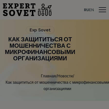
>
RU
EN
E
x
p
S
o
v
e
t
К
А
К
З
А
Щ
И
Т
И
Т
Ь
С
Я
О
Т
М
О
Ш
Е
Н
Н
И
Ч
Е
С
Т
В
А
С
М
И
К
Р
О
Ф
И
Н
А
Н
С
О
В
Ы
М
И
О
Р
Г
А
Н
И
З
А
Ц
И
Я
М
И
Главная
/
Новости
/
Как защититься от мошенничества с микрофинансовым
организациями