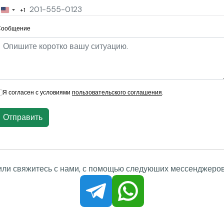
или неоригинальный контент и исчезают. В результате клие
+1
United
ового исполнителя.
States
Сообщение
+1
Я согласен с условиями
пользовательского соглашения
.
Отправить
или свяжитесь с нами, с помощью следуюших мессенджеров