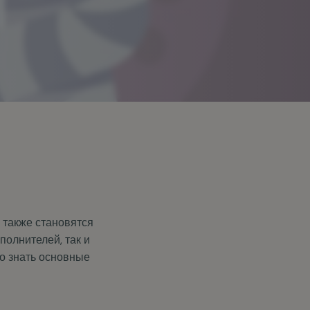
 также становятся
олнителей, так и
но знать основные