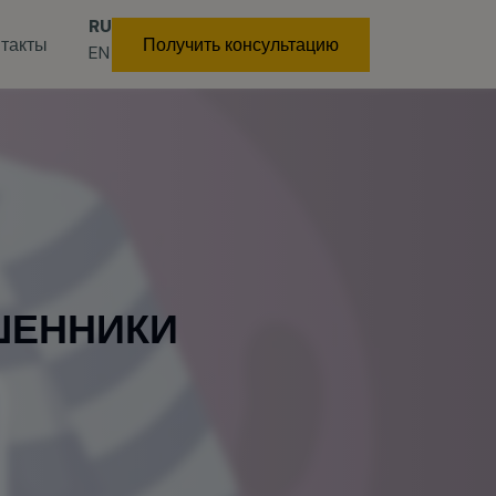
RU
такты
Получить консультацию
EN
Ш
Е
Н
Н
И
К
И