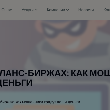
О нас
Услуги
Компании
Новости
Кон
Л
А
Н
С
-
Б
И
Р
Ж
А
Х
:
К
А
К
М
О
Д
Е
Н
Ь
Г
И
биржах: как мошенники крадут ваши деньги