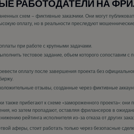
ЫЕ РАБОТОДАТЕЛИ НА ФР
аненных схем – фиктивные заказчики. Они могут публикова
ысокую оплату, но в реальности преследуют мошеннически
доплаты при работе с крупными задачами.
ыполнить тестовое задание, объем которого сопоставим с 
евести оплату после завершения проекта без официальн
биржу.
оложительные отзывы, созданные через фиктивные аккаун
и также прибегают к схеме «замороженного проекта»: они п
ния, но затем пропадают, оставляя фрилансеров в ожидани
нижению рейтинга исполнителя из-за отказа от других зака
ртвой аферы, стоит работать только через безопасные сдел