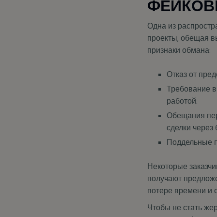
ФЕЙКОВ
Одна из распростр
проекты, обещая в
признаки обмана:
Отказ от пре
Требование в
работой.
Обещания пер
сделки через 
Поддельные п
Некоторые заказчик
получают предложе
потере времени и с
Чтобы не стать же