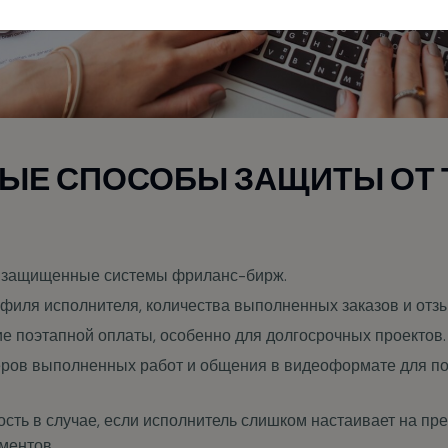
ЫЕ СПОСОБЫ ЗАЩИТЫ ОТ 
з защищенные системы фриланс-бирж.
филя исполнителя, количества выполненных заказов и отз
е поэтапной оплаты, особенно для долгосрочных проектов.
ров выполненных работ и общения в видеоформате для п
сть в случае, если исполнитель слишком настаивает на пр
ментов.