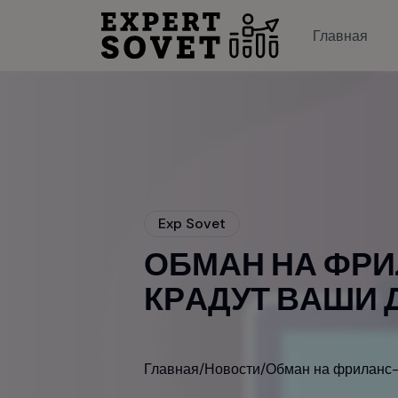
>
Главная
E
x
p
S
o
v
e
t
О
Б
М
А
Н
Н
А
Ф
Р
И
К
Р
А
Д
У
Т
В
А
Ш
И
Главная
/
Новости
/
Обман на фриланс-