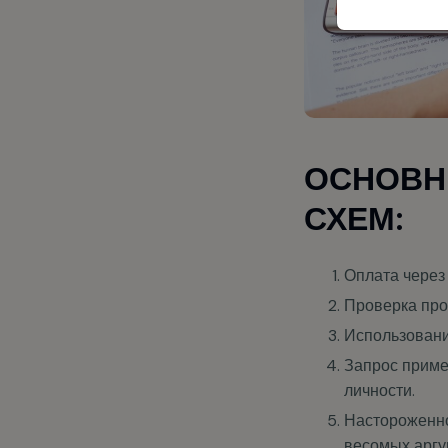
ОСНОВН
СХЕМ:
Оплата чере
Проверка про
Использовани
Запрос приме
личности.
Настороженно
весомых аргу