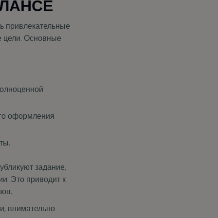
ИЛАНСЕ
ть привлекательные
е цели. Основные
полноценной
ого оформления
ты.
убликуют задание,
и. Это приводит к
зов.
ки, внимательно