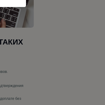
ТАКИХ
ывов.
одтверждения
едоплате без