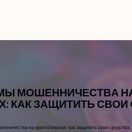
О нас
Услуги
Компании
Новости
Кон
М
Ы
М
О
Ш
Е
Н
Н
И
Ч
Е
С
Т
В
А
Н
Х
:
К
А
К
З
А
Щ
И
Т
И
Т
Ь
С
В
О
И
нничества на криптобиржах: как защитить свои средства.