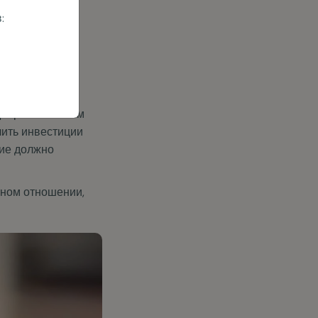
едобросовестным
чить инвестиции
ние должно
тном отношении,