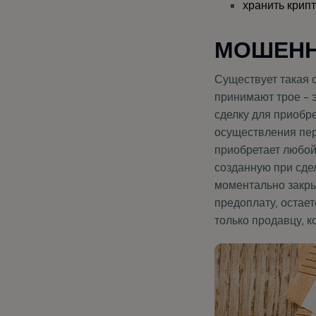
МОШЕНН
Существует такая с
принимают трое - 
сделку для приобр
осуществления пер
приобретает любой
созданную при сдел
моментально закры
предоплату, остает
только продавцу, 