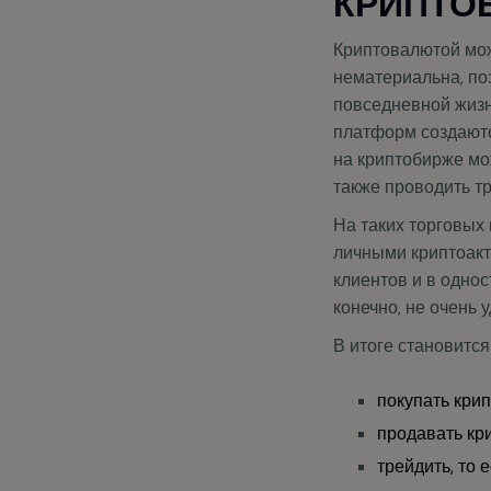
Криптовалютой мож
нематериальна, по
повседневной жизн
платформ создаютс
на криптобирже мо
также проводить т
На таких торговых 
личными криптоакт
клиентов и в одно
конечно, не очень 
В итоге становитс
покупать кри
продавать кр
трейдить, то 
хранить крипт