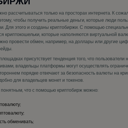
но рассчитываться только на просторах интернета. К сожа
этому, чтобы получить реальные деньги, которые люди поль
и. Для этого и созданы криптобиржи. С помощью специал
я криптокошельки, которые наполняются виртуальной валют
жно провести обмен, например, на доллары или другие циф
рейды.
площадках присутствует тенденция того, что пользователи 
ивами, владельцы платформы могут осуществлять огранич
стороннем порядке отвечают за безопасность валюты на кри
удобно для владельцев монет и токенов.
я понятным, что с помощью криптобирж можно:
птовалюту;
иптовалюту;
есть обменивать;
оденьги.