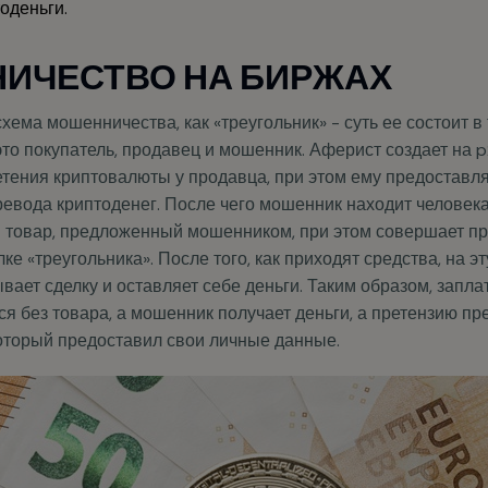
ИЧЕСТВО НА БИРЖАХ
хема мошенничества, как «треугольник» - суть ее состоит в 
это покупатель, продавец и мошенник. Аферист создает на
етения криптовалюты у продавца, при этом ему предоставл
евода криптоденег. После чего мошенник находит человека
 товар, предложенный мошенником, при этом совершает пр
ке «треугольника». После того, как приходят средства, на э
вает сделку и оставляет себе деньги. Таким образом, запл
ся без товара, а мошенник получает деньги, а претензию п
который предоставил свои личные данные.