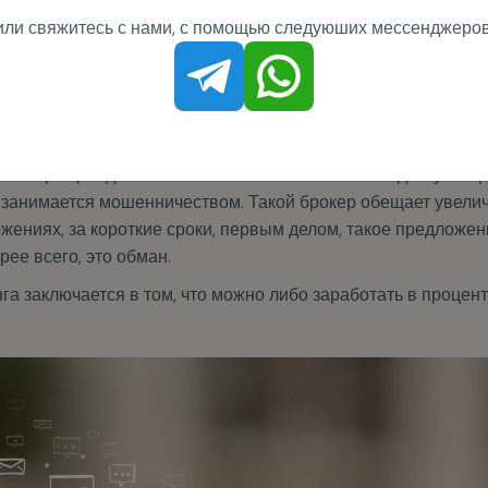
ого плеча;
иски;
к;
я.
иск при трейдинге - это попасть или заключить сделку с н
 занимается мошенничеством. Такой брокер обещает увели
жениях, за короткие сроки, первым делом, такое предложе
рее всего, это обман.
га заключается в том, что можно либо заработать в процен