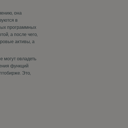
лению, она
зуются в
ьных программных
ой, а после чего,
ровые активы, а
не могут овладеть
ения функций
птобирже. Это,