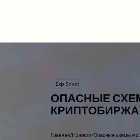
>
Главная
E
x
p
S
o
v
e
t
О
П
А
С
Н
Ы
Е
С
Х
Е
К
Р
И
П
Т
О
Б
И
Р
Ж
А
Главная
/
Новости
/
Опасные схемы моше