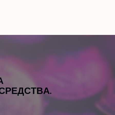
RU
такты
Получить консультацию
EN
А
С
Р
Е
Д
С
Т
В
А
.