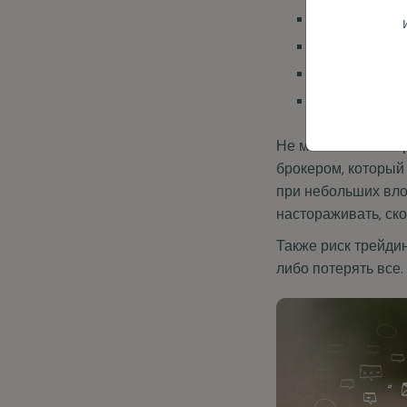
риски кредитн
процентные р
страновой рис
риск разорени
Не менее важный р
брокером, который
при небольших вло
настораживать, ско
Также риск трейдин
либо потерять все.