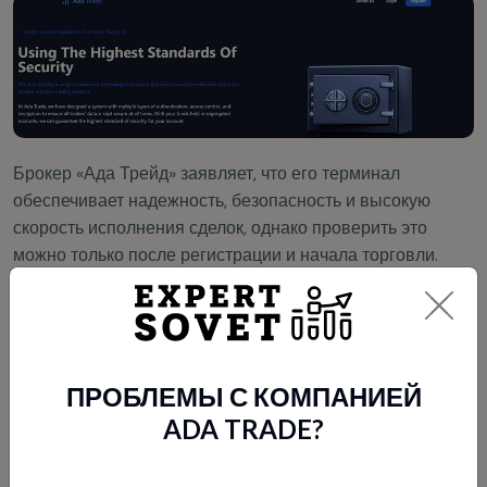
Брокер «Ада Трейд» заявляет, что его терминал
обеспечивает надежность, безопасность и высокую
скорость исполнения сделок, однако проверить это
можно только после регистрации и начала торговли.
КАК ВЫВЕСТИ ДЕНЬГИ ОТ
БРОКЕРА «АДА ТРЕЙД»
ПРОБЛЕМЫ С КОМПАНИЕЙ
Для пополнения счета и вывода средств предлагаются
ADA TRADE?
следующие методы: электронные кошельки,
криптоплатежи, универсальные и дебетовые карты.