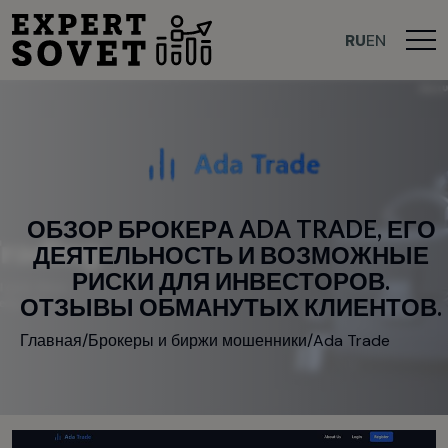
RU
EN
О
Б
З
О
Р
Б
Р
О
К
Е
Р
А
A
D
A
T
R
A
D
E
,
Е
Г
О
Д
Е
Я
Т
Е
Л
Ь
Н
О
С
Т
Ь
И
В
О
З
М
О
Ж
Н
Ы
Е
Р
И
С
К
И
Д
Л
Я
И
Н
В
Е
С
Т
О
Р
О
В
.
О
Т
З
Ы
В
Ы
О
Б
М
А
Н
У
Т
Ы
Х
К
Л
И
Е
Н
Т
О
В
.
Главная
/
Брокеры и биржи мошенники
/
Ada Trade