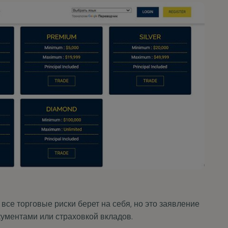
ПРОБЛЕМЫ С КОМПАНИЕ
RIXCON CRYPTO TRADIN
rixcon Crypto Trading не выполняет обязательства или не возвращает
редства? Заполните форму — мы оперативно составим персональный план
ействий.
Имя
 все торговые риски берет на себя, но это заявление
ументами или страховкой вкладов.
Телефон