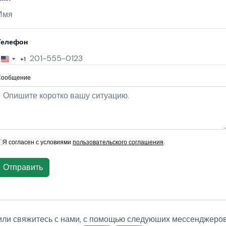
ции на сайте brixcontradeltd.com отсутствуют.
 значительных суммах, что увеличивает вероятность
XCONTRADELTD.COM
ьно изучить отзывы о Brixcon Crypto Trading.
 в рейтинге брокеров, а отсутствие прозрачных
ванные опасения.
ят сомнительно, поскольку любые инвестиции в
стью. Отсутствие четких условий вывода средств и
овым потерям.
овести детальный анализ и ознакомиться с
как доверить свои средства данной платформе.
торных органах, контролирующих деятельность
икновения проблем инвесторы не смогут рассчитывать
ров. Также не указаны юридические гарантии