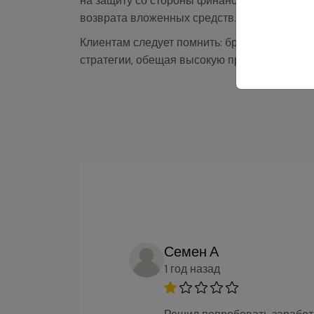
возврата вложенных средств.
Клиентам следует помнить: брокеры без ли
стратегии, обещая высокую прибыль, но фак
Семен А
1 год назад
Решил попробовать заработа