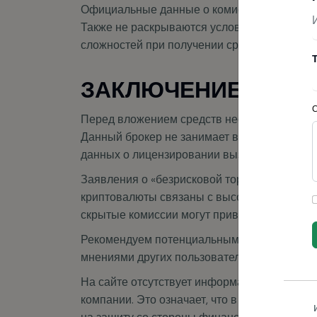
Официальные данные о комиссиях за транзак
Также не раскрываются условия вывода при
сложностей при получении средств.
ЗАКЛЮЧЕНИЕ О BRI
Перед вложением средств необходимо тщател
Данный брокер не занимает высоких позиций
данных о лицензировании вызывает обосно
Заявления о «безрисковой торговле» выгляд
криптовалюты связаны с высокой волатильно
скрытые комиссии могут привести к финанс
Рекомендуем потенциальным инвесторам пр
мнениями других пользователей перед тем, 
На сайте отсутствует информация о регуля
компании. Это означает, что в случае возн
на защиту со стороны финансовых регулято