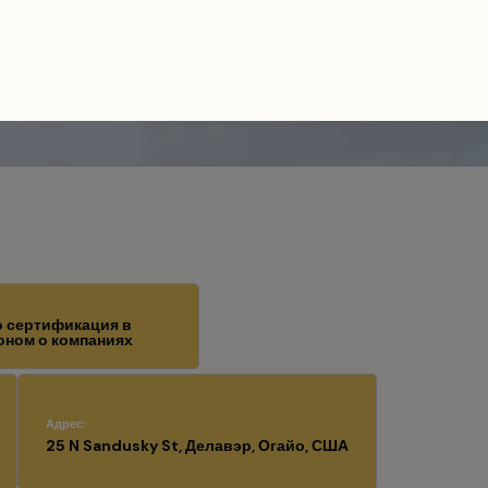
и
/
Brixcon Crypto Trading
о сертификация в
оном о компаниях
Адрес:
25 N Sandusky St, Делавэр, Огайо, США