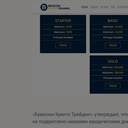
B
B
с
д
«Брикскон Крипто Трейдинг» утверждает, что
не подкреплено никакими юридическими док