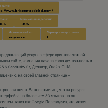
 сайта:
ps://www.brixcontradeltd.com/
трана:
Минимальный депозит:
США
100$
Минимальный лот:
Партнерская программа:
не указано
1
 предлагающий услуги в сфере криптовалютной
ьном сайте, компания начала свою деятельность в
 25 N Sandusky St, Делавэр, Огайо, США.
цензию, на своей главной странице -
тронная почта. Важно отметить, что на ресурсе
нтерфейса на более чем 30 языков, но он
истем, таких как Google Переводчик, что может
мации.