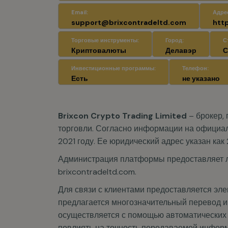
Email:
Адрес
support@brixcontradeltd.com
htt
Торговые инструменты:
Город:
С
Криптовалюты
Делавэр
Инвестиционные программы:
Телефон:
Есть
не указано
Brixcon Crypto Trading Limited
– брокер,
торговли. Согласно информации на официал
2021 году. Ее юридический адрес указан как
Администрация платформы предоставляет ли
brixcontradeltd.com.
Для связи с клиентами предоставляется элек
предлагается многозначительный перевод и
осуществляется с помощью автоматических с
повлиять на точность передаваемой инфор