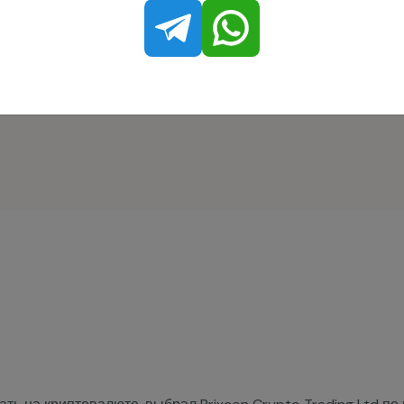
цензии часто используют агрессивные маркетинговые
тически не обеспечивая прозрачных условий работы.
ть на криптовалюте, выбрал Brixcon Crypto Trading Ltd по