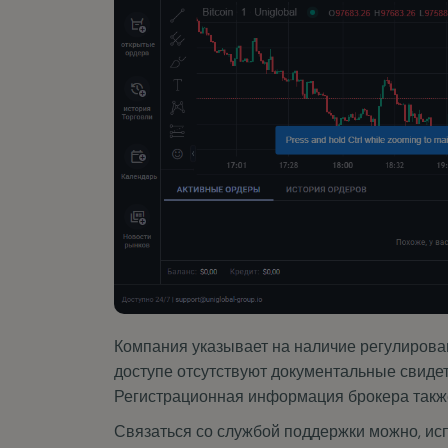
Компания указывает на наличие регулирован
доступе отсутствуют документальные свиде
Регистрационная информация брокера также
Связаться со службой поддержки можно, исп
менеджером, что становиться доступен посл