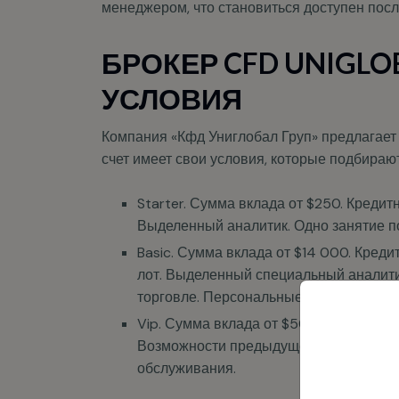
БРОКЕР CFD UNIGLO
УСЛОВИЯ
Компания «Кфд Униглобал Груп» предлагает 
счет имеет свои условия, которые подбирают
Starter. Сумма вклада от $250. Кредит
Выделенный аналитик. Одно занятие по
Basic. Сумма вклада от $14 000. Кред
лот. Выделенный специальный аналитик
C
торговле. Персональные приглашения 
с
Vip. Сумма вклада от $50 000. Кредит
д
Возможности предыдущего тарифа. Вос
обслуживания.
Перед открытием реального торгового счета
Это позволяет ознакомиться с функционало
торговые стратегии.