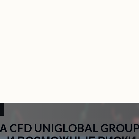
О нас
Услуги
Компании
Новости
Кон
А
C
F
D
U
N
I
G
L
O
B
A
L
G
R
O
U
Ь
И
В
О
З
М
О
Ж
Н
Ы
Е
Р
И
С
К
И
О
Т
З
Ы
В
Ы
О
Б
М
А
Н
У
Т
Ы
Х
К