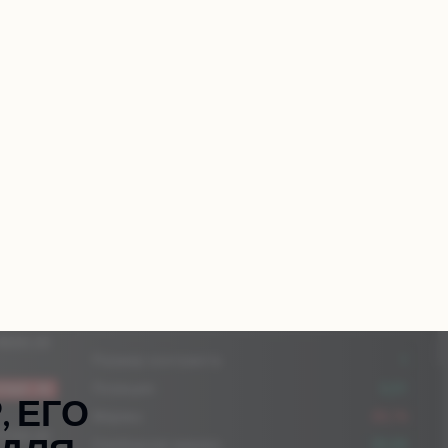
RU
такты
Получить консультацию
EN
P
,
Е
Г
О
Д
Л
Я
Л
И
Е
Н
Т
О
В
.