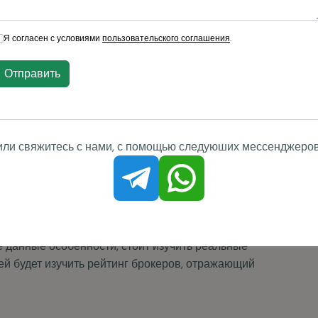
и внесение наличных средств. Минимальная сумма
олнение счета отсутствуют – взимаются только
мы.
одимо авторизоваться на сайте, а после из торгового
iglobal Group. Останется только выбрать подходящий
.
.UNIGLOBAL-GROUP.COM
ности своей деятельности, а также скрывает свои
 данные особенности, стоит изучить реальные
ей будет изучить рейтинг брокеров, отражающий