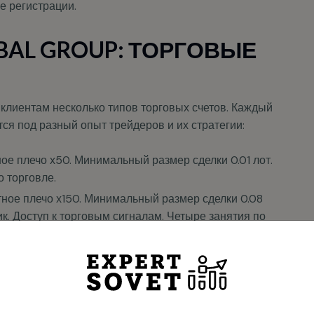
BAL GROUP: ТОРГОВЫЕ
клиентам несколько типов торговых счетов. Каждый
ся под разный опыт трейдеров и их стратегии:
ПРОБЛЕМЫ С КОМПАНИЕ
ное плечо х50. Минимальный размер сделки 0.01 лот.
CFD UNIGLOBAL GROUP?
 торговле.
итное плечо х150. Минимальный размер сделки 0.08
. Доступ к торговым сигналам. Четыре занятия по
fd Uniglobal Group не выполняет обязательства или не возвращает
на мероприятия.
редства? Заполните форму — мы оперативно составим персональный план
ное плечо х500. Минимальный размер сделки 0.15 лот.
ействий.
емь занятий по торговле. Высокий приоритет
Имя
 клиенты имеют возможность создать демо-аккаунт.
м платформы без финансовых рисков и отработать
Телефон