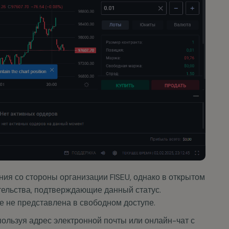
ия со стороны организации FISEU, однако в открытом
тельства, подтверждающие данный статус.
 не представлена в свободном доступе.
ользуя адрес электронной почты или онлайн-чат с
е регистрации.