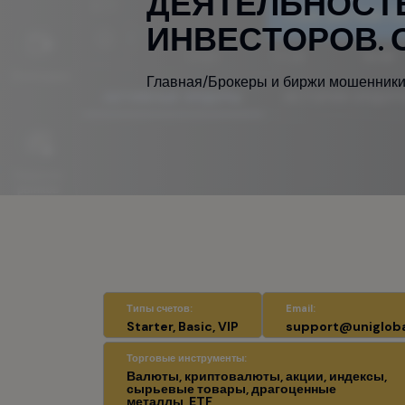
Главная
/
Брокеры и биржи мошенник
Типы счетов:
Email:
Starter, Basic, VIP
support@unigloba
Торговые инструменты:
Валюты, криптовалюты, акции, индексы,
сырьевые товары, драгоценные
металлы, ETF
Страна:
Город:
Адрес:
Миним
н/д
н/д
н/д
$25