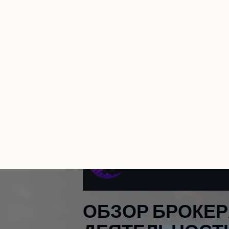
Главная
О
Б
З
О
Р
Б
Р
О
К
Е
Р
Д
Е
Я
Т
Е
Л
Ь
Н
О
С
Т
И
Н
В
Е
С
Т
О
Р
О
В
.