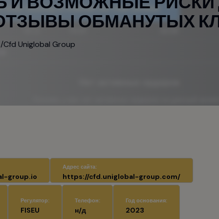
и
/
Cfd Uniglobal Group
Адрес сайта:
l-group.io
https://cfd.uniglobal-group.com/
Регулятор:
Телефон:
Год основания:
FISEU
н/д
2023
альный депозит:
Минимальный лот:
0
0.01