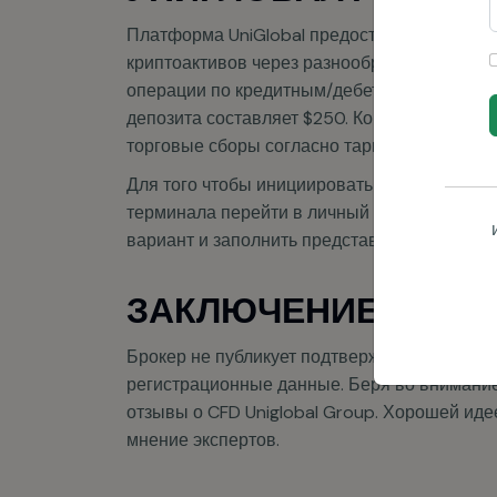
операции по кредитным/дебетовым картам 
депозита составляет $250. Комиссии за поп
торговые сборы согласно тарифам платфор
Для того чтобы инициировать процесс, необх
терминала перейти в личный кабинет Cfd Un
вариант и заполнить представленную форму
ЗАКЛЮЧЕНИЕ О CFD
Брокер не публикует подтверждения легитим
регистрационные данные. Беря во внимание
отзывы о CFD Uniglobal Group. Хорошей иде
мнение экспертов.