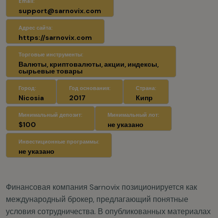
Email:
support@sarnovix.com
Адрес сайта:
https://sarnovix.com
Торговые инструменты:
Валюты, криптовалюты, акции, индексы,
сырьевые товары
Город:
Год основания:
Страна:
Nicosia
2017
Кипр
Минимальный депозит:
Минимальный лот:
$100
не указано
Инвестиционные программы:
не указано
Финансовая компания Sarnovix позиционируется как
международный брокер, предлагающий понятные
условия сотрудничества. В опубликованных материалах