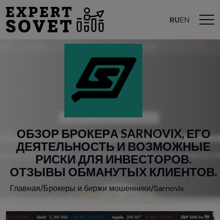
RU
EN
О
Б
З
О
Р
Б
Р
О
К
Е
Р
А
S
A
R
N
O
V
I
X
,
Е
Г
О
Д
Е
Я
Т
Е
Л
Ь
Н
О
С
Т
Ь
И
В
О
З
М
О
Ж
Н
Ы
Е
Р
И
С
К
И
Д
Л
Я
И
Н
В
Е
С
Т
О
Р
О
В
.
О
Т
З
Ы
В
Ы
О
Б
М
А
Н
У
Т
Ы
Х
К
Л
И
Е
Н
Т
О
В
.
Главная
/
Брокеры и биржи мошенники
/
Sarnovix