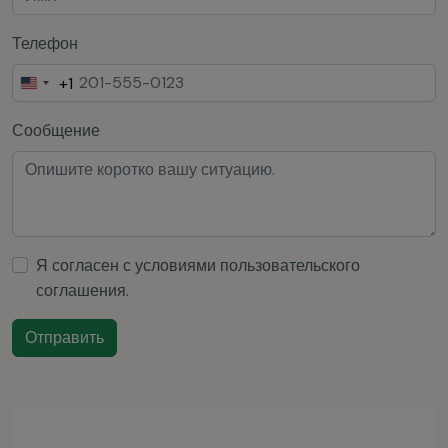
Телефон
+1
United
States
Сообщение
+1
Я согласен с условиями
пользовательского
соглашения
.
Отправить