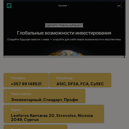
Телефон:
Регулятор:
+357 99 148521
ASIC, DFSA, FCA, CySEC
Типы счетов:
Элементарный, Стандарт, Профи
Адрес:
Leoforos Kantaras 20, Strovolos, Nicosia
2049, Cyprus