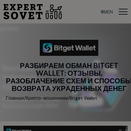
RU
EN
Р
А
З
Б
И
Р
А
Е
М
О
Б
М
А
Н
B
I
T
G
E
T
W
A
L
L
E
T
:
О
Т
З
Ы
В
Ы
,
Р
А
З
О
Б
Л
А
Ч
Е
Н
И
Е
С
Х
Е
М
И
С
П
О
С
О
Б
В
О
З
В
Р
А
Т
А
У
К
Р
А
Д
Е
Н
Н
Ы
Х
Д
Е
Н
Е
Г
Главная
/
Крипто-мошенники
/
Bitget Wallet