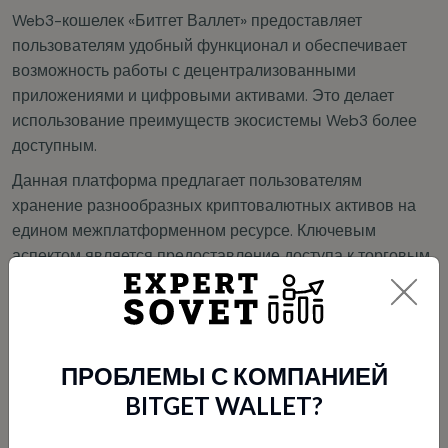
Web3-кошелек «Битгет Валлет» предоставляет
пользователям удобный функционал и обеспечивает
возможность работы с децентрализованными
приложениями и цифровыми активами. Это делает
использование преимуществ экосистемы Web3 более
доступным.
Данная платформа предлагает пользователям
хранение разнообразных криптовалютных активов на
едином межплатформенном ресурсе. Ключевым
аспектом является предоставление доступа к торговым
и инвестиционным инструментам, которые охватывают
как уже зарекомендовавшие себя, так и новые
цифровые валюты.
ПРОБЛЕМЫ С КОМПАНИЕЙ
ОТЗЫВЫ ПРО
BITGET WALLET?
КРИПТОКОШЕЛЕК