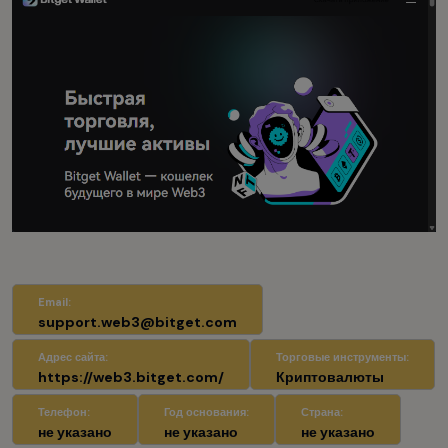
Email:
support.web3@bitget.com
Адрес сайта:
Торговые инструменты:
https://web3.bitget.com/
Криптовалюты
Телефон:
Год основания:
Страна:
не указано
не указано
не указано