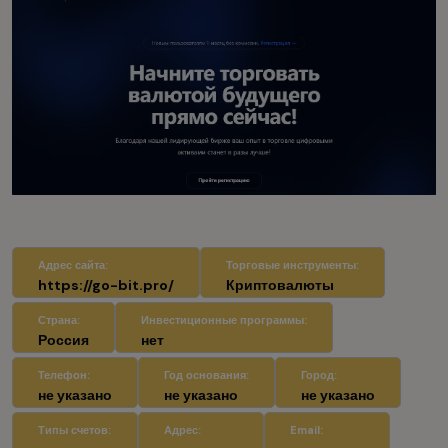
Адрес сайта:
Торговые инструменты:
https://go-bit.pro/
Криптовалюты
Страна:
Инвестиционные программы:
Россия
нет
Телефон:
Год основания:
Город:
не указано
не указано
не указано
Типы счетов:
Адрес:
Email: