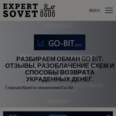
RU
EN
Р
А
З
Б
И
Р
А
Е
М
О
Б
М
А
Н
G
O
B
I
T
:
О
Т
З
Ы
В
Ы
,
Р
А
З
О
Б
Л
А
Ч
Е
Н
И
Е
С
Х
Е
М
И
С
П
О
С
О
Б
Ы
В
О
З
В
Р
А
Т
А
У
К
Р
А
Д
Е
Н
Н
Ы
Х
Д
Е
Н
Е
Г
.
Главная
/
Крипто-мошенники
/
Go Bit